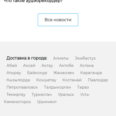
Что такое аудиорекордер?
Все новости
Доставка в города:
Алматы
Экибастуз
Абай
Аксай
Актау
Актобе
Астана
Атырау
Байконур
Жанаозен
Караганда
Кызылорда
Кокшетау
Костанай
Павлодар
Петропавловск
Талдыкорган
Тараз
Темиртау
Туркестан
Уральск
Усть-
Каменогорск
Шымкент