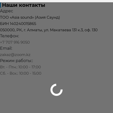
Наши контакты
Адрес
ТОО «Asia sound» (Азия Саунд)
БИН 140240015865
050000, РК, г. Алматы, ул. Макатаева 131 к.3, оф. 130
Телефон:
+7 707 916 9050
Email:
zakaz@zoom.kz
Режим работы::
Вт. - Птн.: 10:00 - 17:00
Сб. - Вск.: 10:00 - 15:00