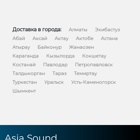
Доставка в города:
Алматы
Экибастуз
Абай
Аксай
Актау
Актобе
Астана
Атырау
Байконур
Жанаозен
Караганда
Кызылорда
Кокшетау
Костанай
Павлодар
Петропавловск
Талдыкорган
Тараз
Темиртау
Туркестан
Уральск
Усть-Каменогорск
Шымкент
Asia Sound