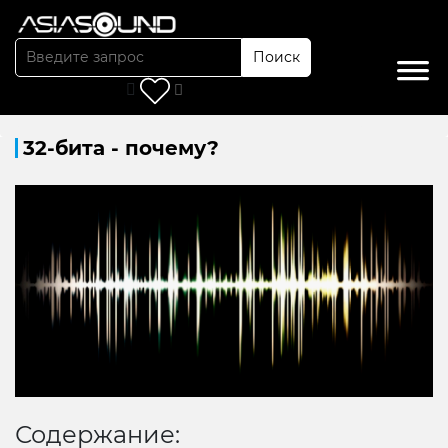
Поиск
Главная
/
Статьи
/
32-бита - почему?
32-бита - почему?
Содержание: