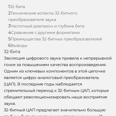
1
32-бита
2
Технические аспекты 32-битного
преобразователя звука
3
Частотный диапазон и глубина бита
4
Сравнение с другими форматами
5
Преимущества 32-битных преобразователей
6
Выводы
32-бита
Эволюция цифрового звука привела к непрерывной
гонке за повышением качества воспроизведения.
Одним из ключевых компонентов в этой цепочке
является цифро-аналоговый преобразователь
(ЦАП). В последние годы наблюдается
стремительный переход к 32-битным ЦАП, которые
обещают революционизировать наше восприятие
звука.
32-битный ЦАП предлагает значительно большую