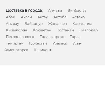
Доставка в города:
Алматы
Экибастуз
Абай
Аксай
Актау
Актобе
Астана
Атырау
Байконур
Жанаозен
Караганда
Кызылорда
Кокшетау
Костанай
Павлодар
Петропавловск
Талдыкорган
Тараз
Темиртау
Туркестан
Уральск
Усть-
Каменогорск
Шымкент