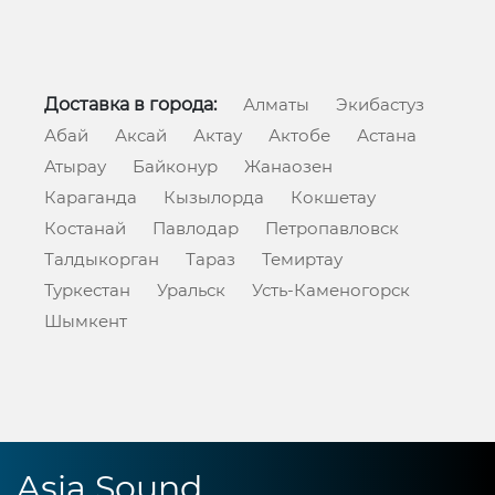
Доставка в города:
Алматы
Экибастуз
Абай
Аксай
Актау
Актобе
Астана
Атырау
Байконур
Жанаозен
Караганда
Кызылорда
Кокшетау
Костанай
Павлодар
Петропавловск
Талдыкорган
Тараз
Темиртау
Туркестан
Уральск
Усть-Каменогорск
Шымкент
Asia Sound