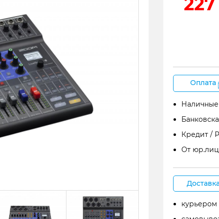
227
Оплата
Наличные
Банковска
Кредит / 
От юр.лиц
Доставк
курьером