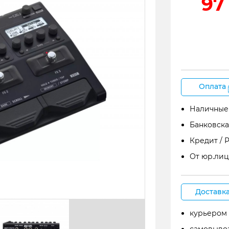
97
Оплата
Наличные
Банковска
Кредит / 
От юр.лиц
Доставк
курьером