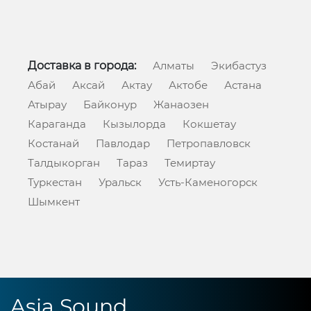
Доставка в города:
Алматы
Экибастуз
Абай
Аксай
Актау
Актобе
Астана
Атырау
Байконур
Жанаозен
Караганда
Кызылорда
Кокшетау
Костанай
Павлодар
Петропавловск
Талдыкорган
Тараз
Темиртау
Туркестан
Уральск
Усть-Каменогорск
Шымкент
Asia Sound