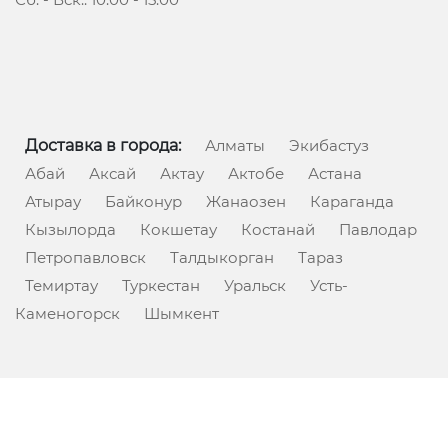
Доставка в города:
Алматы
Экибастуз
Абай
Аксай
Актау
Актобе
Астана
Атырау
Байконур
Жанаозен
Караганда
Кызылорда
Кокшетау
Костанай
Павлодар
Петропавловск
Талдыкорган
Тараз
Темиртау
Туркестан
Уральск
Усть-
Каменогорск
Шымкент