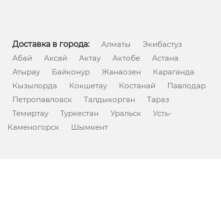
Доставка в города:
Алматы
Экибастуз
Абай
Аксай
Актау
Актобе
Астана
Атырау
Байконур
Жанаозен
Караганда
Кызылорда
Кокшетау
Костанай
Павлодар
Петропавловск
Талдыкорган
Тараз
Темиртау
Туркестан
Уральск
Усть-
Каменогорск
Шымкент