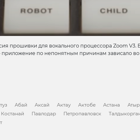
сия прошивки для вокального процессора Zoom V3.
– приложение по непонятным причинам зависало во
туз
Абай
Аксай
Актау
Актобе
Астана
Атыр
Костанай
Павлодар
Петропавловск
Талдыкорга
т