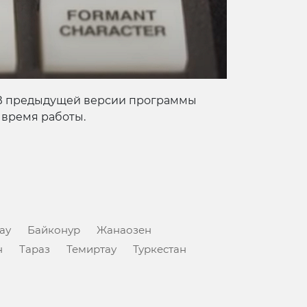
 В предыдущей версии программы
 время работы.
ау
Байконур
Жанаозен
н
Тараз
Темиртау
Туркестан