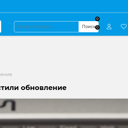
0
Поиск
0
ление
стили обновление