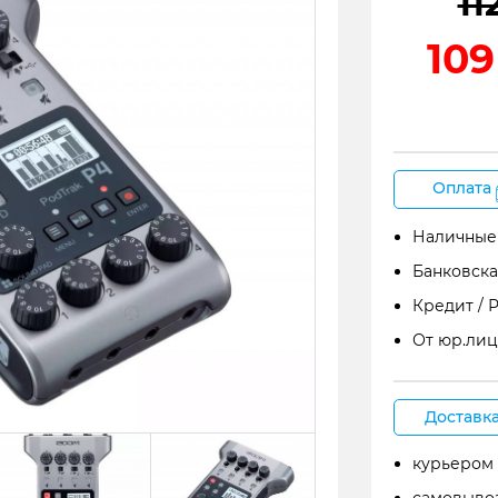
11
109
Оплата
Наличные
Банковска
Кредит / 
От юр.лиц
Доставк
курьером