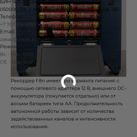
БИН 140240015865
050000, РК, г. Алматы, ул. Макатаева 131 к.3, оф. 130
Телефон:
+7 707 916 9050
Email:
zakaz@zoom.kz
Режим работы::
Вт. - Птн.: 10:00 - 17:00
Сб. - Вск.: 10:00 - 15:00
Рекордер F8n имеет три варианта питания: с
помощью сетевого адаптера 12 В, внешнего DC-
аккумулятора (покупается отдельно) или от
восьми батареек типа АА. Продолжительность
автономной работы зависит от количества
задействованных каналов и интенсивности
использования.