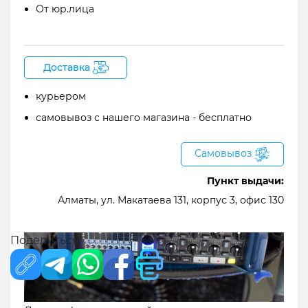
От юр.лица
6
Входы и выходы
7
Комплектация
Zoom F8n – мощный портативный рекордер
Доставка
с восьмью каналами и 32-битным
курьером
кодированием
самовывоз с нашего магазина - бесплатно
Самовывоз
Пункт выдачи:
Алматы, ул. Макатаева 131, корпус 3, офис 130
Поделиться: