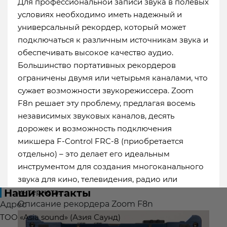
Для профессиональной записи звука в полевых
условиях необходимо иметь надежный и
универсальный рекордер, который может
подключаться к различным источникам звука и
обеспечивать высокое качество аудио.
Большинство портативных рекордеров
Доставка в города:
Алматы
Экибастуз
ограничены двумя или четырьмя каналами, что
Абай
Аксай
Актау
Актобе
Астана
сужает возможности звукорежиссера. Zoom
Атырау
Байконур
Жанаозен
Караганда
F8n решает эту проблему, предлагая восемь
Кызылорда
Кокшетау
Костанай
Павлодар
независимых звуковых каналов, десять
Петропавловск
Талдыкорган
Тараз
дорожек и возможность подключения
Темиртау
Туркестан
Уральск
Усть-
микшера F-Control FRC-8 (приобретается
отдельно) – это делает его идеальным
Каменогорск
Шымкент
инструментом для создания многоканального
звука для кино, телевидения, радио или
Наши контакты
интернета.
Описание рекордера Zoom F8n
Адрес
ТОО «Asia sound» (Азия Саунд)