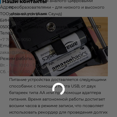
Наши контакты
Оборудован двумя аналого-цифровыми
Адрес
преобразователями – для низкого и высокого
ТОО «Asia sound» (Азия Саунд)
уровней усиления.
БИН 140240015865
050000, РК, г. Алматы, ул. Макатаева 131 к.3, оф. 130
Телефон:
+7 707 916 9050
Email:
zakaz@zoom.kz
Режим работы::
Вт. - Птн.: 10:00 - 17:00
Сб. - Вск.: 10:00 - 15:00
Питание устройства доставляется следующими
способами: с помощью порта USB, от двух
батареек типа АА или при помощи адаптера
питания. Время автономной работы достигает
восьми часов в режиме записи, что позволяет
использовать рекордер для проведения долгих