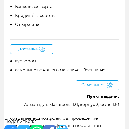
Zoom F3 – автономный двухканальный
Банковская карта
аудиорекордер
Кредит / Рассрочка
От юр.лица
Доставка
курьером
самовывоз с нашего магазина - бесплатно
Самовывоз
Пункт выдачи:
Мультиканальные портативные рекордеры
предоставляют широкий набор сценариев их
Алматы, ул. Макатаева 131, корпус 3, офис 130
применения – запись живых выступлений,
создание аудиоэффектов, проведение
Поделиться:
подкастов и радиоэфиров в необычной