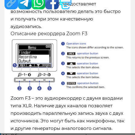
обстановке. Zoom F3 предоставляет
возможность пользователю делать это быстро
и получать при этом качественную
аудиозапись.
Описание рекордера Zoom F3
Доставка в города:
Алматы
Экибастуз
Абай
Аксай
Актау
Актобе
Астана
Атырау
Байконур
Жанаозен
Караганда
Кызылорда
Кокшетау
Костанай
Павлодар
Петропавловск
Талдыкорган
Тараз
Zoom F3 – это аудиорекордер с двумя входами
Темиртау
Туркестан
Уральск
Усть-
типа XLR. Наличие двух каналов позволяет
производить параллельную запись звука с двух
Каменогорск
Шымкент
источников. Это могут быть как микрофоны, так
и другие генераторы аналогового сигнала.