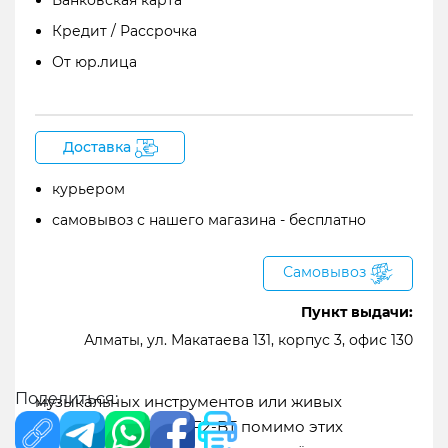
Кредит / Рассрочка
От юр.лица
Доставка
курьером
самовывоз с нашего магазина - бесплатно
Самовывоз
Компактные полевые рекордеры могут быть
полезны не только в выходных или походных
Пункт выдачи:
сценариях – их главное преимущество
Алматы, ул. Макатаева 131, корпус 3, офис 130
заключается в лёгкости транспортировки. Это
позволяет их использовать для быстрой записи
Поделиться:
музыкальных инструментов или живых
выступлений. Zoom F2-BT помимо этих