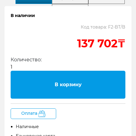
Поддержка
В наличии
Код товара: F2-BT/B
Содержание:
137 702₸
1
Zoom F2-BT – компактный рекордер с
беспроводной связью
Количество:
2
Описание рекордера Zoom F2-BT
3
Функции и особенности
В корзину
4
Формат записи
5
Входы и выходы
6
Комплектация
Оплата
Zoom F2-BT – компактный рекордер с
беспроводной связью
Наличные
Банковская карта