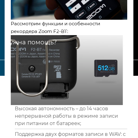
Рассмотрим функции и особенности
+7 707 916 9050
рекордера Zoom F2-BT:
Нужна помощь?
_
Высокая автономность – до 14 часов
непрерывной работы в режиме записи
при питании от батареек;
Поддержка двух форматов записи в WAV: с