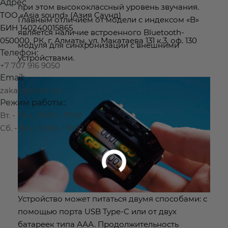
Адрес
при этом высококлассный уровень звучания.
ТОО «Asia sound» (Азия Саунд)
Главным отличием от модели с индексом «B»
БИН 140240015865
является наличие встроенного Bluetooth-
050000, РК, г. Алматы, ул. Макатаева 131 к.3, оф. 130
модуля для синхронизации с внешними
Телефон:
устройствами.
+7 707 916 9050
Email:
zakaz@zoom.kz
Режим работы::
Вт. - Птн.: 10:00 - 17:00
Сб. - Вск.: 10:00 - 15:00
Устройство может питаться двумя способами: с
помощью порта USB Type-C или от двух
батареек типа ААА. Продолжительность