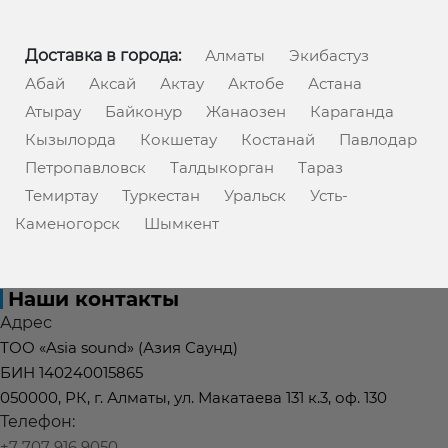
Доставка в города:
Алматы
Экибастуз
Абай
Аксай
Актау
Актобе
Астана
Атырау
Байконур
Жанаозен
Караганда
Кызылорда
Кокшетау
Костанай
Павлодар
Петропавловск
Талдыкорган
Тараз
Темиртау
Туркестан
Уральск
Усть-
Каменогорск
Шымкент
Наши контакты
Адрес
ТОО «Asia sound» (Азия Саунд)
БИН 140240015865
050000, РК, г. Алматы, ул. Макатаева 131 к.3, оф. 130
Телефон:
+7 707 916 9050