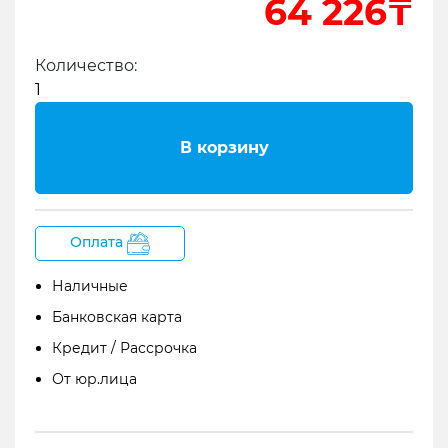
64 226₸
1
Микрофонный капсюль Zoom SSH-6
Микрофонный капсюль Zoom SSH-6
Количество:
В корзину
Оплата
Наличные
Банковская карта
Кредит / Рассрочка
Zoom SSH-6 капсуль/микрофон типа "пушка"
От юр.лица
подходит для рекордеров Zoom H6 и Zoom H5.