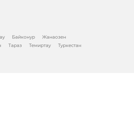
ау
Байконур
Жанаозен
н
Тараз
Темиртау
Туркестан