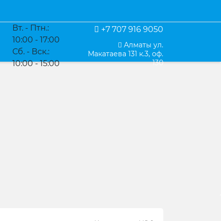
Контакты
Вт. - Птн.:
+7 707 916 9050
10:00 - 17:00
Алматы ул.
Сб. - Вск.:
Макатаева 131 к.3, оф.
130
10:00 - 15:00