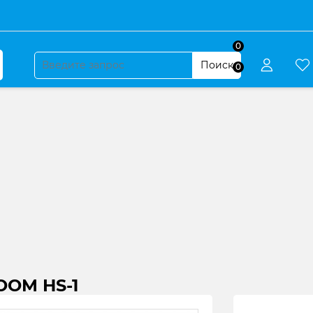
0
Поиск
0
OOM HS-1