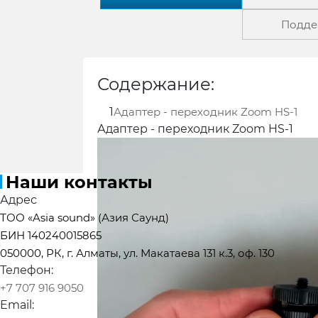
Подде
Содержание:
Доставка в города:
Алматы
Экибас
Караганда
Кызылорда
Кокшетау
1
Адаптер - переходник Zoom HS-1
Уральск
Усть-Каменогорск
Шымкен
Адаптер - переходник Zoom HS-1
Наши контакты
Адрес
ТОО «Asia sound» (Азия Саунд)
БИН 140240015865
050000, РК, г. Алматы, ул. Макатаева 131 к.3, оф. 130
Телефон:
+7 707 916 9050
Email: