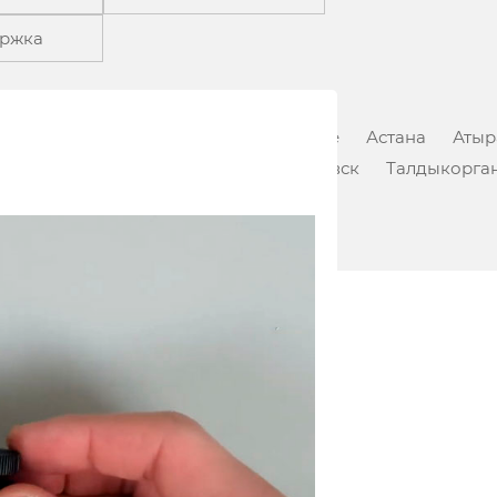
ржка
туз
Абай
Аксай
Актау
Актобе
Астана
Атыр
Костанай
Павлодар
Петропавловск
Талдыкорга
т