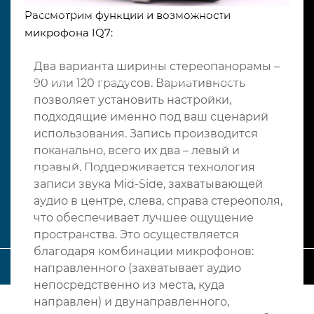
Asiasound© 2020-2026 – Все права защищены
Рассмотрим функции и возможности
микрофона IQ7:
Акции
Статьи
Сотрудничество
Два варианта ширины стереопанорамы –
Доставка
Оплата
Отзывы
Контакты
90 или 120 градусов. Вариативность
позволяет установить настройки,
подходящие именно под ваш сценарий
использования. Запись производится
поканально, всего их два – левый и
правый. Поддерживается технология
+7 707 916 9050
записи звука Mid-Side, захватывающей
аудио в центре, слева, справа стереополя,
Нужна помощь?
что обеспечивает лучшее ощущение
пространства. Это осуществляется
благодаря комбинации микрофонов:
_
направленного (захватывает аудио
непосредственно из места, куда
направлен) и двунаправленного,