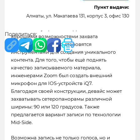
Пункт выдачи:
Алматы, ул. Макатаева 131, корпус 3, офис 130
Мобильные устройства Apple известны своими
Поделиться:
хорошими возможностями захвата
изображения и часто становятся
инструментами для создания уникального
контента. Для того, чтобы ещё поднять
качество записываемого материала,
инженерами Zoom был создать внешний
микрофон для IOS-устройств iQ7.
Благодаря своей конструкции, девайс может
захватывать сетеропанорамы различной
ширины: 90 или 120 градусов. Также
Доставка в города:
Алматы
Экибастуз
предлагается вариант записи по технологии
Абай
Аксай
Актау
Актобе
Астана
Mid-Side.
Атырау
Байконур
Жанаозен
Караганда
Кызылорда
Кокшетау
Костанай
Павлодар
Возможна запись не только голоса, но и