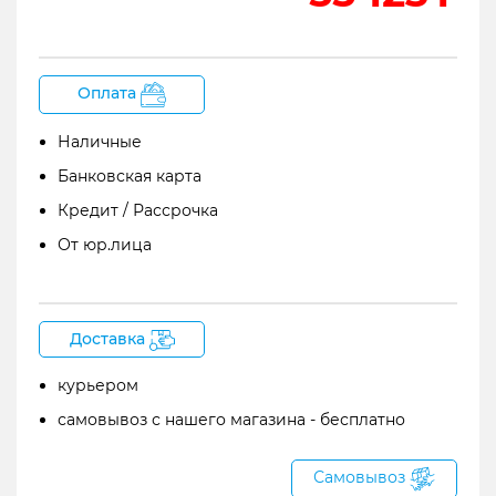
1
Zoom iQ7 – внешний микрофон для IOS-
устройств
2
Описание Zoom IQ7
Оплата
3
Функции и особенности
Наличные
4
Входы и выходы
Банковская карта
5
Комплектация
Кредит / Рассрочка
Zoom iQ7 – внешний микрофон для IOS-
От юр.лица
устройств
Доставка
курьером
самовывоз с нашего магазина - бесплатно
Самовывоз