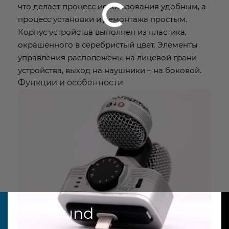
что делает процесс использования удобным, а
процесс установки и демонтажа простым.
Корпус устройства выполнен из пластика,
окрашенного в серебристый цвет. Элементы
управления расположены на лицевой грани
устройства, выход на наушники – на боковой.
Функции и особенности
Asia Sound