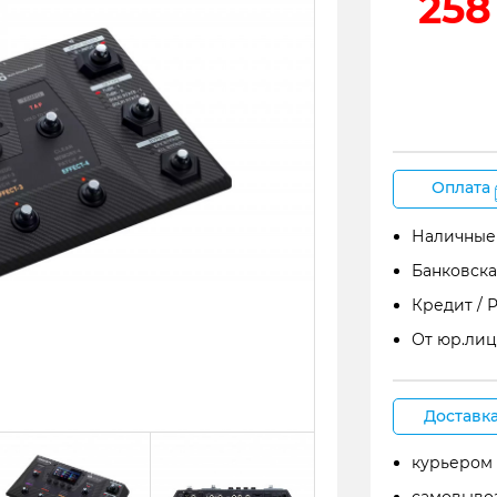
258
Оплата
Наличные
Банковска
Кредит / 
От юр.лиц
Доставк
курьером