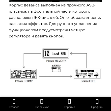
Корпус девайса выполнен из прочного ASB-
пластика, на фронтальной части которого
расположен ЖК-дисплей. Он отображает цепи,
названия эффектов. Для ручного управления
функционалом предусмотрены четыре
регулятора и девять кнопок.
В работе процессора предусмотрены два
режима работы, облегчающие работу
Каталог
Избранное
Корзина
Профиль
музыканта на сцене – Memory и Stomp. Первый