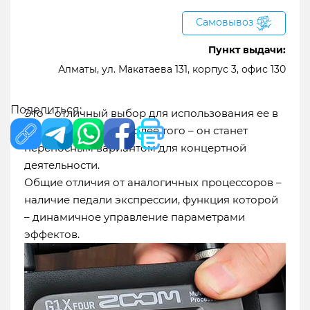
цифровым процессором для электрогитары. В
Самовывоз
компактном корпусе устройства объединены
фантастические функции и комбинации,
Пункт выдачи:
которые можно использовать в процессе игры
Алматы, ул. Макатаева 131, корпус 3, офис 130
на инструменте, можно комбинировать и
сохранять в памяти.
Поделиться:
Это – отличный выбор для использования ее в
домашней студии, более того – он станет
переносным вариантом для концертной
деятельности.
Общие отличия от аналогичных процессоров –
наличие педали экспрессии, функция которой
– динамичное управление параметрами
эффектов.
Доставка в города:
Алматы
Экибастуз
Абай
Аксай
Актау
Актобе
Астана