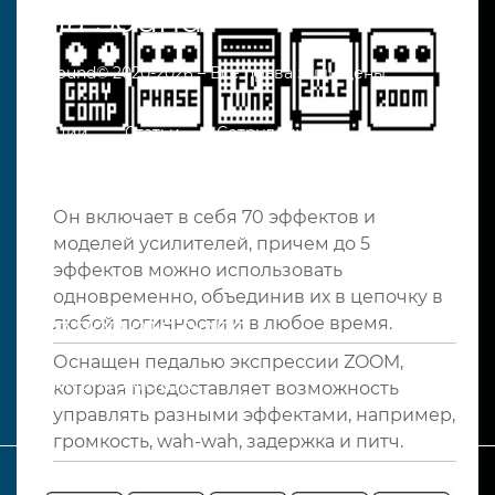
Asia Sound
Asiasound© 2020-2026 – Все права защищены
Акции
Статьи
Сотрудничество
Доставка
Оплата
Отзывы
Контакты
Он включает в себя 70 эффектов и
моделей усилителей, причем до 5
эффектов можно использовать
одновременно, объединив их в цепочку в
любой логичности и в любое время.
+7 707 916 9050
Оснащен педалью экспрессии ZOOM,
Нужна помощь?
которая предоставляет возможность
управлять разными эффектами, например,
громкость, wah-wah, задержка и питч.
_