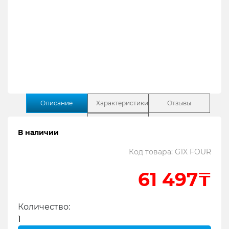
Описание
Характеристики
Отзывы
Поддержка
В наличии
Код товара: G1X FOUR
Содержание:
61 497₸
1
Почему ZOOM G1X FOUR
2
Технические характеристики
Количество:
3
Особенности G1x Four