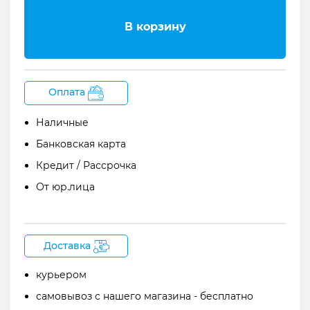
4
Преимущества
В корзину
5
Комплектация процессора G1X FOUR
6
Советы по выбору девайса
Почему ZOOM G1X FOUR
Оплата
Наличные
Банковская карта
Кредит / Рассрочка
От юр.лица
Доставка
курьером
самовывоз с нашего магазина - бесплатно
Zoom G1x Four является портативным