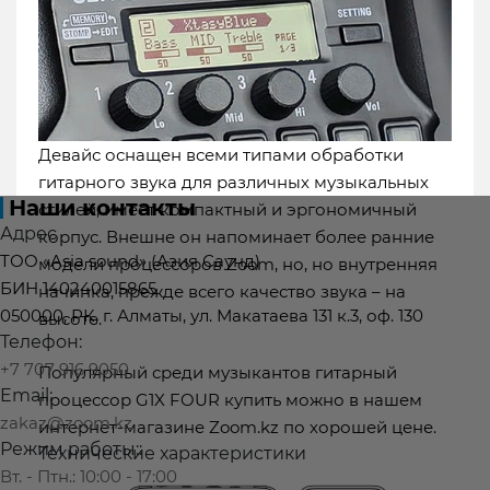
Атырау
Байконур
Жанаозен
Караганда
Кызылорда
Кокшетау
Костанай
Павлодар
Петропавловск
Талдыкорган
Тараз
Темиртау
Туркестан
Уральск
Усть-
Каменогорск
Шымкент
Девайс оснащен всеми типами обработки
гитарного звука для различных музыкальных
Наши контакты
стилей, имеет компактный и эргономичный
Адрес
корпус. Внешне он напоминает более ранние
ТОО «Asia sound» (Азия Саунд)
модели процессоров Zoom, но, но внутренняя
БИН 140240015865
начинка, прежде всего качество звука – на
050000, РК, г. Алматы, ул. Макатаева 131 к.3, оф. 130
высоте.
Телефон:
+7 707 916 9050
Популярный среди музыкантов гитарный
Email:
процессор G1X FOUR купить можно в нашем
zakaz@zoom.kz
интернет-магазине Zoom.kz по хорошей цене.
Режим работы::
Технические характеристики
Вт. - Птн.: 10:00 - 17:00