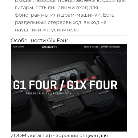
Входы и выходы представлены входом для
гитары, есть линейный вход для
фонограммы или драм-машинки. Есть
раздельный стереовыход, выход на
наушники и к усилителю.
Особенности G1x Four
ZOOM Guitar Lab - хороший опцион для