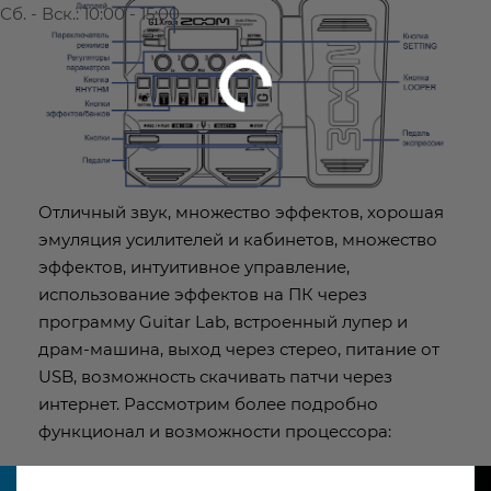
Сб. - Вск.: 10:00 - 15:00
Отличный звук, множество эффектов, хорошая
эмуляция усилителей и кабинетов, множество
эффектов, интуитивное управление,
использование эффектов на ПК через
программу Guitar Lab, встроенный лупер и
драм-машина, выход через стерео, питание от
USB, возможность скачивать патчи через
интернет. Рассмотрим более подробно
функционал и возможности процессора: