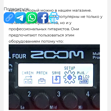
Такого как гитарный процессор Zoom G1 FOUR,
Поделиться:
купить который можно в нашем магазине.
Модели данного бренда популярны не только у
начинающих музыкантов, но и у
профессиональных гитаристов. Они
предпочитают пользоваться этим
оборудованием потому что:
Доставка в города:
Алматы
Экибастуз
Абай
Аксай
Актау
Актобе
Астана
Атырау
Байконур
Жанаозен
Караганда
Кызылорда
Кокшетау
Костанай
Павлодар
Петропавловск
Талдыкорган
Тараз
Темиртау
Туркестан
Уральск
Усть-
Каменогорск
Шымкент