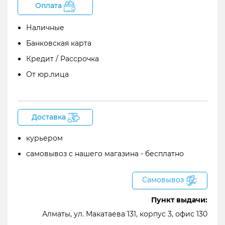
Оплата
Почему ZOOM G1 FOUR
Наличные
Банковская карта
Кредит / Рассрочка
От юр.лица
Доставка
курьером
самовывоз с нашего магазина - бесплатно
Музыканты, играющие на электрогитарах,
Самовывоз
имеют в своем арсенале множество разных так
называемых примочек – педалей эффектов.
Пункт выдачи:
Сегодня собирать такой арсенал не стоит,
Алматы, ул. Макатаева 131, корпус 3, офис 130
достаточно одного музыкального девайса.