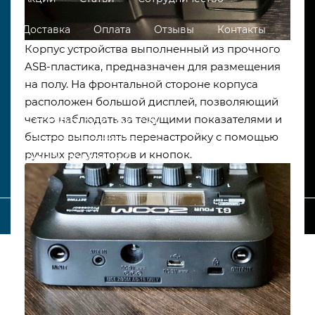
Доставка
Оплата
Отзывы
Контакты
Корпус устройства выполненный из прочного
ASB-пластика, предназначен для размещения
на полу. На фронтальной стороне корпуса
расположен большой дисплей, позволяющий
четко наблюдать за текущими показателями и
+7 707 916 9050
быстро выполнять перенастройку с помощью
ручных регуляторов и кнопок.
Нужна помощь?
_