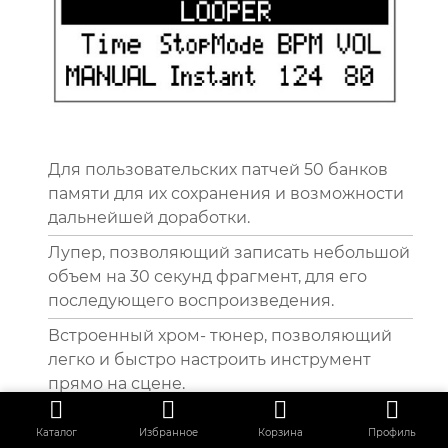
Для пользовательских патчей 50 банков
памяти для их сохранения и возможности
дальнейшей доработки.
Лупер, позволяющий записать небольшой
объем на 30 секунд фрагмент, для его
последующего воспроизведения.
Встроенный хром- тюнер, позволяющий
легко и быстро настроить инструмент
прямо на сцене.
Каталог
Избранное
Корзина
Профиль
Широкие коммутационные возможности: