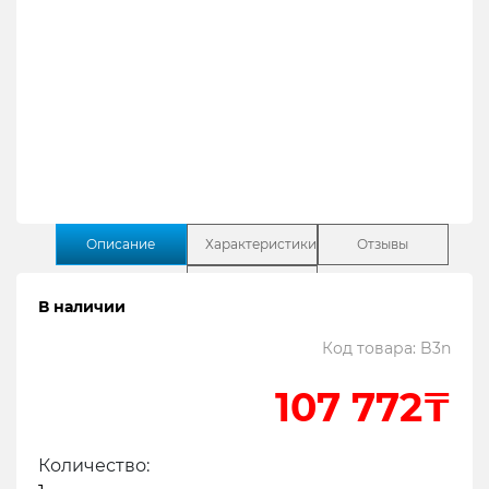
Описание
Характеристики
Отзывы
Поддержка
В наличии
Код товара: B3n
Содержание:
107 772₸
1
Басовый процессор zoom B3n
2
В чем особенности и преимущества Zoom
Количество:
B3n