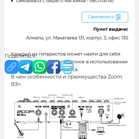
самовывоз с нашего магазина - бесплатно
смелыми идеями, заключенными в единое
содержание – все это о басовом процессоре
Самовывоз
Zoom B3n.
Пункт выдачи:
Алматы, ул. Макатаева 131, корпус 3, офис 130
Басовый процессор B3n купить похорошей
цене можно в нашем интернет-магазине.
Каждый из гитаристов может найти для себя
Поделиться:
что-то полезное и интересное в использовании
этого уникального девайса.
В чем особенности и преимущества Zoom
B3n
Доставка в города:
Алматы
Экибастуз
Абай
Аксай
Актау
Актобе
Астана