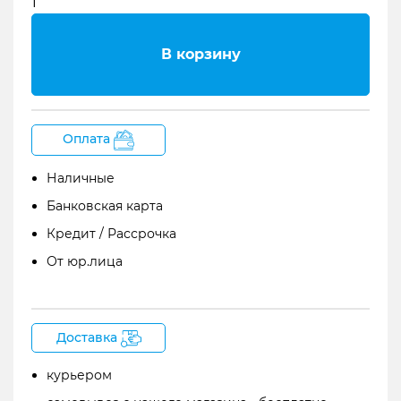
3
Возможности процессора В3n
В корзину
4
Комплектация
Басовый процессор zoom B3n
Оплата
Наличные
Банковская карта
Кредит / Рассрочка
От юр.лица
Доставка
Отличный образец современного цифрового
курьером
гитарного оборудования, с передовыми
технологиями, оригинальным дизайном и