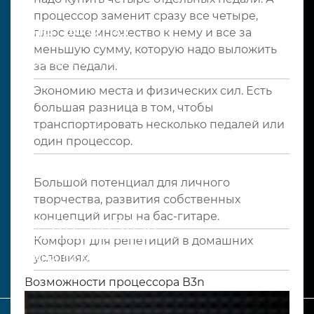
процессор заменит сразу все четыре,
Asia Sound
плюс еще множество к нему и все за
меньшую сумму, которую надо выложить
Asiasound© 2020-2026 – Все права защищены
за все педали.
Экономию места и физических сил. Есть
Акции
Статьи
Сотрудничество
большая разница в том, чтобы
транспортировать несколько педалей или
Доставка
Оплата
Отзывы
Контакты
один процессор.
Большой потенциал для личного
творчества, развития собственных
концепций игры на бас-гитаре.
+7 707 916 9050
Комфорт для репетиций в домашних
Нужна помощь?
условиях.
Возможности процессора В3n